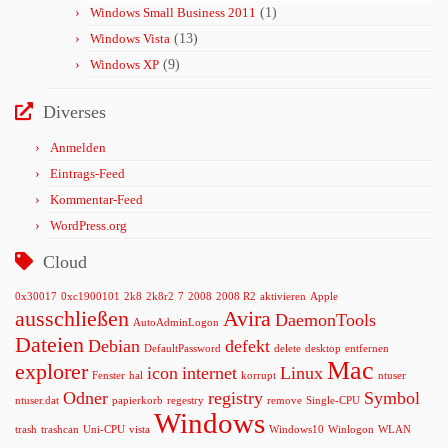
Windows Small Business 2011
(1)
Windows Vista
(13)
Windows XP
(9)
Diverses
Anmelden
Eintrags-Feed
Kommentar-Feed
WordPress.org
Cloud
0x30017
0xc1900101
2k8
2k8r2
7
2008
2008 R2
aktivieren
Apple
ausschließen
Avira
DaemonTools
AutoAdminLogon
Dateien
Debian
defekt
DefaultPassword
delete
desktop
entfernen
Mac
explorer
icon
internet
Linux
Fenster
hal
korrupt
ntuser
Odner
registry
Symbol
ntuser.dat
papierkorb
regestry
remove
Single-CPU
Windows
trash
trashcan
Uni-CPU
vista
Windows10
Winlogon
WLAN