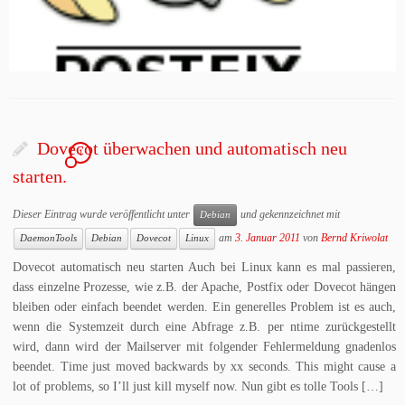
Dovecot überwachen und automatisch neu
1
starten.
Dieser Eintrag wurde veröffentlicht unter
und gekennzeichnet mit
Debian
am
3. Januar 2011
von
Bernd Kriwolat
DaemonTools
Debian
Dovecot
Linux
Dovecot automatisch neu starten Auch bei Linux kann es mal passieren,
dass einzelne Prozesse, wie z.B. der Apache, Postfix oder Dovecot hängen
bleiben oder einfach beendet werden. Ein generelles Problem ist es auch,
wenn die Systemzeit durch eine Abfrage z.B. per ntime zurückgestellt
wird, dann wird der Mailserver mit folgender Fehlermeldung gnadenlos
beendet. Time just moved backwards by xx seconds. This might cause a
lot of problems, so I’ll just kill myself now. Nun gibt es tolle Tools […]