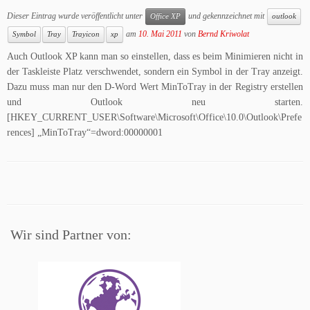
Dieser Eintrag wurde veröffentlicht unter
und gekennzeichnet mit
Office XP
outlook
am
10. Mai 2011
von
Bernd Kriwolat
Symbol
Tray
Trayicon
xp
Auch Outlook XP kann man so einstellen, dass es beim Minimieren nicht in
der Taskleiste Platz verschwendet, sondern ein Symbol in der Tray anzeigt.
Dazu muss man nur den D-Word Wert MinToTray in der Registry erstellen
und Outlook neu starten.
[HKEY_CURRENT_USER\Software\Microsoft\Office\10.0\Outlook\Prefe
rences] „MinToTray“=dword:00000001
Wir sind Partner von: