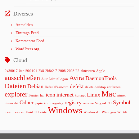
Diverses
Anmelden
Eintrags-Feed
Kommentar-Feed
WordPress.org
Cloud
0x30017
0xc1900101
2k8
2k8r2
7
2008
2008 R2
aktivieren
Apple
ausschließen
Avira
DaemonTools
AutoAdminLogon
Dateien
Debian
defekt
DefaultPassword
delete
desktop
entfernen
Mac
explorer
icon
internet
Linux
Fenster
hal
korrupt
ntuser
Odner
registry
Symbol
ntuser.dat
papierkorb
regestry
remove
Single-CPU
Windows
trash
trashcan
Uni-CPU
vista
Windows10
Winlogon
WLAN