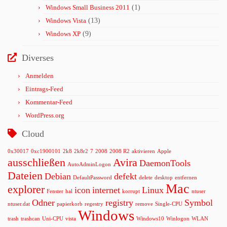
Windows Small Business 2011
(1)
Windows Vista
(13)
Windows XP
(9)
Diverses
Anmelden
Eintrags-Feed
Kommentar-Feed
WordPress.org
Cloud
0x30017
0xc1900101
2k8
2k8r2
7
2008
2008 R2
aktivieren
Apple
ausschließen
Avira
DaemonTools
AutoAdminLogon
Dateien
Debian
defekt
DefaultPassword
delete
desktop
entfernen
Mac
explorer
icon
internet
Linux
Fenster
hal
korrupt
ntuser
Odner
registry
Symbol
ntuser.dat
papierkorb
regestry
remove
Single-CPU
Windows
trash
trashcan
Uni-CPU
vista
Windows10
Winlogon
WLAN