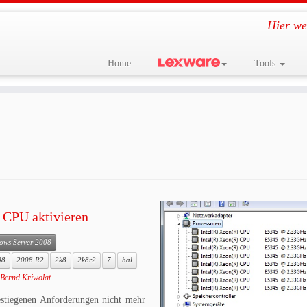
Hier we
Home
Tools
. CPU aktivieren
ows Server 2008
08
2008 R2
2k8
2k8r2
7
hal
Bernd Kriwolat
stiegenen Anforderungen nicht mehr