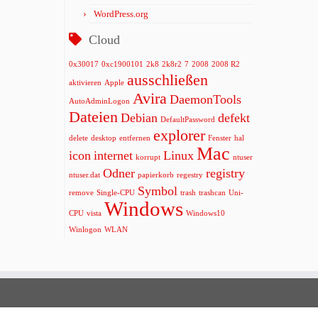
WordPress.org
Cloud
0x30017
0xc1900101
2k8
2k8r2
7
2008
2008 R2
ausschließen
aktivieren
Apple
Avira
DaemonTools
AutoAdminLogon
Dateien
Debian
defekt
DefaultPassword
explorer
delete
desktop
entfernen
Fenster
hal
Mac
icon
internet
Linux
korrupt
ntuser
Odner
registry
ntuser.dat
papierkorb
regestry
Symbol
remove
Single-CPU
trash
trashcan
Uni-
Windows
CPU
vista
Windows10
Winlogon
WLAN