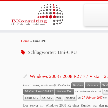
Zum
Inhalt
Home
»
Uni-CPU
springen
Schlagwörter:
Uni-CPU
Windows 2008 / 2008 R2 / 7 / Vista – 2
Dieser Eintrag wurde veröffentlicht unter
Windows
Windows 7
Wind
und gekennzeichnet mit
Windows Server 2008 R2
Windows Vista
20
am
27. Februar 2015
von
Single-CPU
Uni-CPU
vista
Windows
Der Server mit Windows 2008 R2 eines Kunden war den ge