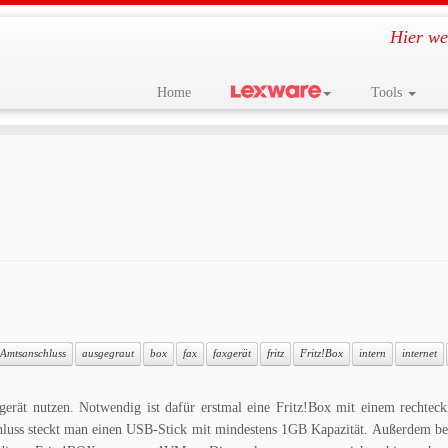
Hier we
Home
Tools
Amtsanschluss
ausgegraut
box
fax
faxgerät
fritz
Fritz!Box
intern
internet
xgerät nutzen. Notwendig ist dafür erstmal eine Fritz!Box mit einem rechte
chluss steckt man einen USB-Stick mit mindestens 1GB Kapazität. Außerdem b