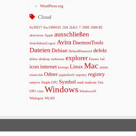
WordPress.org
Cloud
0x30017
0xc1900101
2k8
2k8r2
7
2008
2008 R2
ausschließen
aktivieren
Apple
Avira
DaemonTools
AutoAdminLogon
Dateien
Debian
defekt
DefaultPassword
explorer
delete
desktop
entfernen
Fenster
hal
Mac
icon
internet
Linux
korrupt
ntuser
Odner
registry
ntuser.dat
papierkorb
regestry
Symbol
remove
Single-CPU
trash
trashcan
Uni-
Windows
CPU
vista
Windows10
Winlogon
WLAN