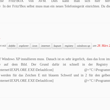
die Fritz!BOX von AVM. Dies kann man sich hier herunt
e In der Fritz!Box selbst muss man ein neues Telefoniegerät einrichten. Da di
g
et mit
am
28. März 
defekt
explorer
icon
internet
kaputt
registry
windows xp
f Windows XP installieren muss. Danach ist es sehr ärgerlich, dass das Icon i
ie auf dem Bild. Der Grund dafür ist schnell in der Registry 
nuInternet\IEXPLORE.EXE\DefaultIcon] @=“C:\\Programme\\
rt werden für das Zeichen E mit blauem Schweif und in 2 für den gelbe
nuInternet\IEXPLORE.EXE\DefaultIcon] @=“C:\\Programme\\