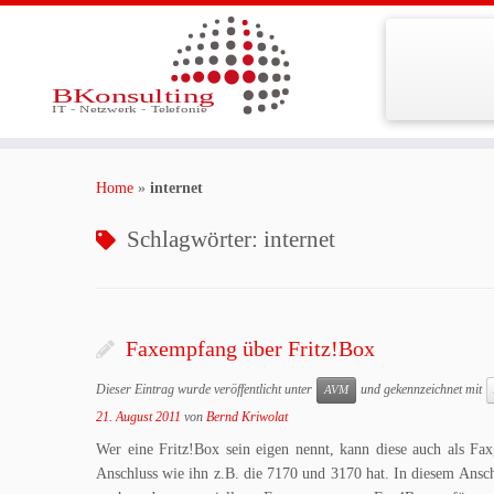
Zum
Inhalt
Home
»
internet
springen
Schlagwörter:
internet
Faxempfang über Fritz!Box
Dieser Eintrag wurde veröffentlicht unter
und gekennzeichnet mit
AVM
21. August 2011
von
Bernd Kriwolat
Wer eine Fritz!Box sein eigen nennt, kann diese auch als Fa
Anschluss wie ihn z.B. die 7170 und 3170 hat. In diesem Ans