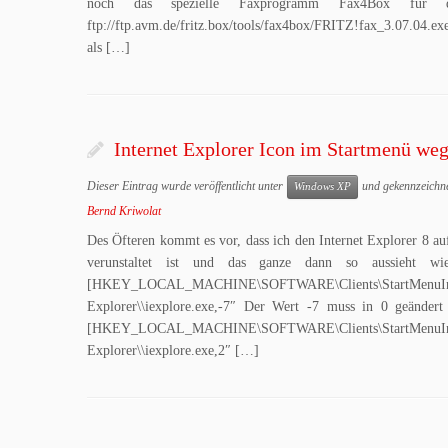
noch das spezielle Faxprogramm Fax4Box für 
ftp://ftp.avm.de/fritz.box/tools/fax4box/FRITZ!fax_3.07.04.ex
als […]
Internet Explorer Icon im Startmenü we
Dieser Eintrag wurde veröffentlicht unter
und gekennzeichn
Windows XP
Bernd Kriwolat
Des Öfteren kommt es vor, dass ich den Internet Explorer 8 au
verunstaltet ist und das ganze dann so aussieht w
[HKEY_LOCAL_MACHINE\SOFTWARE\Clients\StartMe
Explorer\\iexplore.exe,-7″ Der Wert -7 muss in 0 geände
[HKEY_LOCAL_MACHINE\SOFTWARE\Clients\StartMe
Explorer\\iexplore.exe,2″ […]