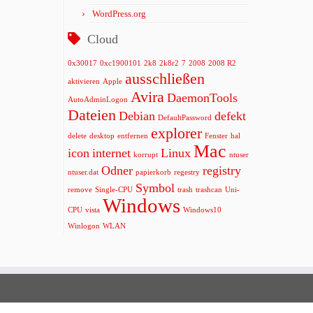
WordPress.org
Cloud
0x30017
0xc1900101
2k8
2k8r2
7
2008
2008 R2
ausschließen
aktivieren
Apple
Avira
DaemonTools
AutoAdminLogon
Dateien
Debian
defekt
DefaultPassword
explorer
delete
desktop
entfernen
Fenster
hal
Mac
icon
internet
Linux
korrupt
ntuser
Odner
registry
ntuser.dat
papierkorb
regestry
Symbol
remove
Single-CPU
trash
trashcan
Uni-
Windows
CPU
vista
Windows10
Winlogon
WLAN