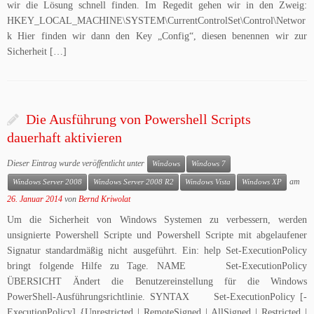
wir die Lösung schnell finden. Im Regedit gehen wir in den Zweig:
HKEY_LOCAL_MACHINE\SYSTEM\CurrentControlSet\Control\Networ
k Hier finden wir dann den Key „Config“, diesen benennen wir zur
Sicherheit […]
Die Ausführung von Powershell Scripts
dauerhaft aktivieren
Dieser Eintrag wurde veröffentlicht unter
Windows
Windows 7
am
Windows Server 2008
Windows Server 2008 R2
Windows Vista
Windows XP
26. Januar 2014
von
Bernd Kriwolat
Um die Sicherheit von Windows Systemen zu verbessern, werden
unsignierte Powershell Scripte und Powershell Scripte mit abgelaufener
Signatur standardmäßig nicht ausgeführt. Ein: help Set-ExecutionPolicy
bringt folgende Hilfe zu Tage. NAME Set-ExecutionPolicy
ÜBERSICHT Ändert die Benutzereinstellung für die Windows
PowerShell-Ausführungsrichtlinie. SYNTAX Set-ExecutionPolicy [-
ExecutionPolicy] {Unrestricted | RemoteSigned | AllSigned | Restricted |