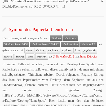
„HKLM\System\CurrentControlSet\Services\Tcpip6\Parameters“ /v
DisabledComponents /t REG_DWORD /h […]
Symbol des Papierkorb entfernen
Dieser Eintrag wurde veröffentlicht unter
Windows
Windows 7
und
Windows Server 2008
Windows Server 2008 R2
Windows Vista
Windows XP
gekennzeichnet mit
delete
desktop
entfernen
explorer
icon
papierkorb
am
2. November 2012
von
Bernd Kriwolat
remove
Symbol
trash
trashcan
In einigen Fällen ist es schön, wenn auf dem Desktop kein Symbol vom
Papierkorb zu sehen ist, z.B. wenn dieser deaktiviert ist, da man mit einem
schreibgeschützen Thinclient arbeitet. Durch folgenden Registry-Eintrag
das Icon des Papierkorbes vom Desktop, dem Explorer und aus den
Standarddialog „Öffnen“ entfernt. Dafür öffnet man den Registry-Editor
und navigiert zu folgenden Zweig::
[HKEY_LOCAL_MACHINE/Software/Microsoft/Windows/CurrentVersio
n/Explorer/Desktop/NameSpace] Hier löscht man den den Schlüssel
„{645FF040-5081-101B-9F08-00AA002F954E}“. Nach einem Neustart