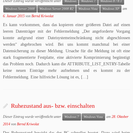
Dieser Eintrag wurde veröffentlicht unter
Windows
Windows 7
Windows 8 / 8.1
am
Windows Server 2008
Windows Server 2008 R2
Windows Vista
Windows XP
6. Januar 2015
von
Bernd Kriwolat
Es kann vorkommen, dass das kopieren einer größeren Datei auf einen
leeren Datenträger mit der Fehlermeldung „Der angeforderte Vorgang
konnte aufgrund einer Dateisystemeinschränkung nicht abgeschlossen
werden“ abgebrochen wird. Bei uns kommt manchmal bei einer
Datensicherung zu dieser Meldung. Ursache für die Meldung ist oft eine
stark fragmentierte Festplatte, eine aktivierte Komprimierung begünstigt
das Problem noch. Dadurch kann die ATTRIBUTE_LIST_ENTRY-Tabelle
keine neuen Einträge mehr aufnehmen und es kommt zu der
Fehlermeldung. Eine hilfreiche Lösung ist es, […]
Ruhezustand aus- bzw. einschalten
Dieser Eintrag wurde veröffentlicht unter
am
28. Oktober
Windows 7
Windows Vista
2014
von
Bernd Kriwolat
Der Ruhezustand bewirkt das der PC schneller bootet. Dazu wird beim