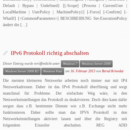
Default | Bypass | Undefined} [[-Scope] {Process | CurrentUser |
LocalMachine | UserPolicy | MachinePolicy}] [-Force] [-Confirm] [-
WhatIf] [<CommonParameters>] BESCHREIBUNG Set-ExecutionPolicy
ändert die […]
IPv6 Protokoll richtig abschalten
Dieser Eintrag wurde veröffentlicht unter
Windows 7
Windows Server 2008
am
16. Februar 2013
von
Bernd Kriwolat
Windows Server 2008 R2
Windows Vista
Die meisten kleineren Netzwerke arbeiten noch immer nur mit IP4
Netzwerkadressen. Daher ist das IPv6 Protokoll überflüssig und sorgt
manchmal für Probleme. Der einfachste Weg wäre, in den
Netzwerkeinstellungen das Protokoll zu deaktivieren. Doch dies kann dafür
sorgen dass z.B. bestimmte Dienste wie z.B. Exchange nicht mehr
funktionieren. Daher sollte man das IPV6 Protokoll in den
Netzwerkeinstellungen aktiviert lassen und über die Registry mit
folgendem Einzeiler abschalten. REG ADD