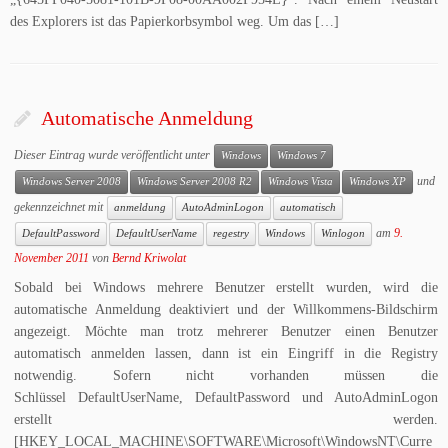
des Explorers ist das Papierkorbsymbol weg. Um das […]
Automatische Anmeldung
Dieser Eintrag wurde veröffentlicht unter
Windows
Windows 7
und
Windows Server 2008
Windows Server 2008 R2
Windows Vista
Windows XP
gekennzeichnet mit
anmeldung
AutoAdminLogon
automatisch
am
9.
DefaultPassword
DefaultUserName
regestry
Windows
Winlogon
November 2011
von
Bernd Kriwolat
Sobald bei Windows mehrere Benutzer erstellt wurden, wird die
automatische Anmeldung deaktiviert und der Willkommens-Bildschirm
angezeigt. Möchte man trotz mehrerer Benutzer einen Benutzer
automatisch anmelden lassen, dann ist ein Eingriff in die Registry
notwendig. Sofern nicht vorhanden müssen die
Schlüssel DefaultUserName, DefaultPassword und AutoAdminLogon
erstellt werden.
[HKEY_LOCAL_MACHINE\SOFTWARE\Microsoft\WindowsNT\Curre