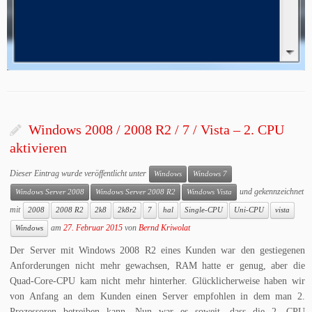
Windows 2008 / 2008 R2 / 7 / Vista – 2. CPU
aktivieren
Dieser Eintrag wurde veröffentlicht unter
Windows
Windows 7
und gekennzeichnet
Windows Server 2008
Windows Server 2008 R2
Windows Vista
mit
2008
2008 R2
2k8
2k8r2
7
hal
Single-CPU
Uni-CPU
vista
am
27. Februar 2015
von
Bernd Kriwolat
Windows
Der Server mit Windows 2008 R2 eines Kunden war den gestiegenen
Anforderungen nicht mehr gewachsen, RAM hatte er genug, aber die
Quad-Core-CPU kam nicht mehr hinterher. Glücklicherweise haben wir
von Anfang an dem Kunden einen Server empfohlen in dem man 2.
Prozessoren betreiben kann. Nun war es soweit, dass die 2. CPU