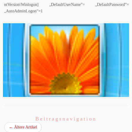
ntVersion\Winlogon] „DefaultUserName“= „DefaultPassword“=
„AutoAdminLogon“=1
Beitragsnavigation
←
Ältere Artikel