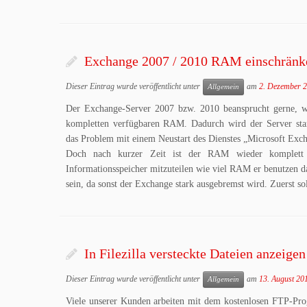
Exchange 2007 / 2010 RAM einschränke
Dieser Eintrag wurde veröffentlicht unter
am
2. Dezember 
Allgemein
Der Exchange-Server 2007 bzw. 2010 beansprucht gerne, wi
kompletten verfügbaren RAM. Dadurch wird der Server stark
das Problem mit einem Neustart des Dienstes „Microsoft Exc
Doch nach kurzer Zeit ist der RAM wieder komplett a
Informationsspeicher mitzuteilen wie viel RAM er benutzen da
sein, da sonst der Exchange stark ausgebremst wird. Zuerst s
In Filezilla versteckte Dateien anzeigen
Dieser Eintrag wurde veröffentlicht unter
am
13. August 20
Allgemein
Viele unserer Kunden arbeiten mit dem kostenlosen FTP-Pr