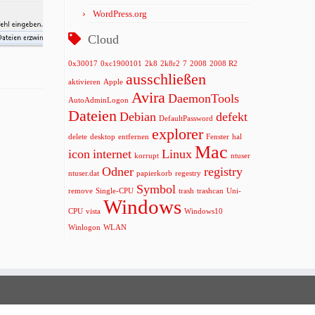
WordPress.org
Cloud
0x30017
0xc1900101
2k8
2k8r2
7
2008
2008 R2
ausschließen
aktivieren
Apple
Avira
DaemonTools
AutoAdminLogon
Dateien
Debian
defekt
DefaultPassword
explorer
delete
desktop
entfernen
Fenster
hal
Mac
icon
internet
Linux
korrupt
ntuser
Odner
registry
ntuser.dat
papierkorb
regestry
Symbol
remove
Single-CPU
trash
trashcan
Uni-
Windows
CPU
vista
Windows10
Winlogon
WLAN