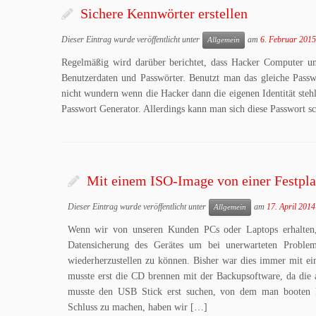
Sichere Kennwörter erstellen
Dieser Eintrag wurde veröffentlicht unter
am
6. Februar 2015
Allgemein
Regelmäßig wird darüber berichtet, dass Hacker Computer u
Benutzerdaten und Passwörter. Benutzt man das gleiche Passw
nicht wundern wenn die Hacker dann die eigenen Identität stehl
Passwort Generator. Allerdings kann man sich diese Passwort s
Mit einem ISO-Image von einer Festpla
Dieser Eintrag wurde veröffentlicht unter
am
17. April 2014
Allgemein
Wenn wir von unseren Kunden PCs oder Laptops erhalten
Datensicherung des Gerätes um bei unerwarteten Proble
wiederherzustellen zu können. Bisher war dies immer mit 
musste erst die CD brennen mit der Backupsoftware, da die 
musste den USB Stick erst suchen, von dem man booten 
Schluss zu machen, haben wir […]