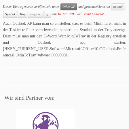
Dieser Eintrag wurde veröffentlicht unter
und gekennzeichnet mit
Office XP
outlook
am
10. Mai 2011
von
Bernd Kriwolat
Symbol
Tray
Trayicon
xp
Auch Outlook XP kann man so einstellen, dass es beim Minimieren nicht in
der Taskleiste Platz verschwendet, sondern ein Symbol in der Tray anzeigt.
Dazu muss man nur den D-Word Wert MinToTray in der Registry erstellen
und Outlook neu starten.
[HKEY_CURRENT_USER\Software\Microsoft\Office\10.0\Outlook\Prefe
rences] „MinToTray“=dword:00000001
Wir sind Partner von: