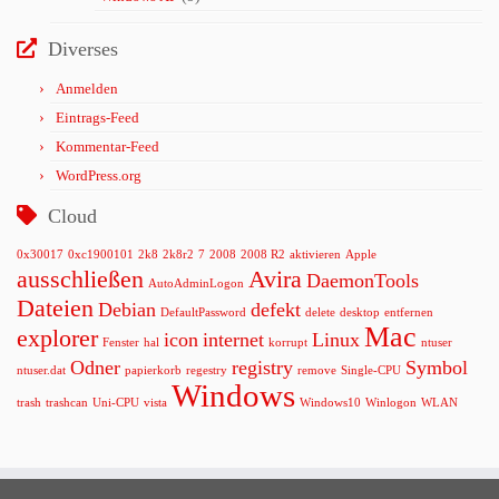
Diverses
Anmelden
Eintrags-Feed
Kommentar-Feed
WordPress.org
Cloud
0x30017
0xc1900101
2k8
2k8r2
7
2008
2008 R2
aktivieren
Apple
ausschließen
Avira
DaemonTools
AutoAdminLogon
Dateien
Debian
defekt
DefaultPassword
delete
desktop
entfernen
Mac
explorer
icon
internet
Linux
Fenster
hal
korrupt
ntuser
Odner
registry
Symbol
ntuser.dat
papierkorb
regestry
remove
Single-CPU
Windows
trash
trashcan
Uni-CPU
vista
Windows10
Winlogon
WLAN