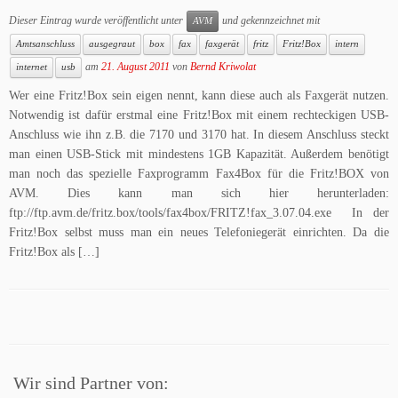
Dieser Eintrag wurde veröffentlicht unter
und gekennzeichnet mit
AVM
Amtsanschluss
ausgegraut
box
fax
faxgerät
fritz
Fritz!Box
intern
am
21. August 2011
von
Bernd Kriwolat
internet
usb
Wer eine Fritz!Box sein eigen nennt, kann diese auch als Faxgerät nutzen.
Notwendig ist dafür erstmal eine Fritz!Box mit einem rechteckigen USB-
Anschluss wie ihn z.B. die 7170 und 3170 hat. In diesem Anschluss steckt
man einen USB-Stick mit mindestens 1GB Kapazität. Außerdem benötigt
man noch das spezielle Faxprogramm Fax4Box für die Fritz!BOX von
AVM. Dies kann man sich hier herunterladen:
ftp://ftp.avm.de/fritz.box/tools/fax4box/FRITZ!fax_3.07.04.exe In der
Fritz!Box selbst muss man ein neues Telefoniegerät einrichten. Da die
Fritz!Box als […]
Wir sind Partner von: