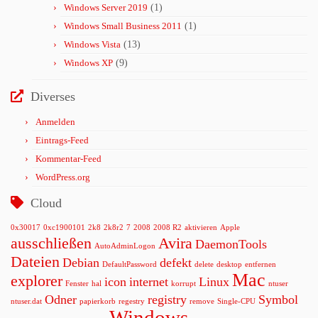
Windows Server 2019
(1)
Windows Small Business 2011
(1)
Windows Vista
(13)
Windows XP
(9)
Diverses
Anmelden
Eintrags-Feed
Kommentar-Feed
WordPress.org
Cloud
0x30017
0xc1900101
2k8
2k8r2
7
2008
2008 R2
aktivieren
Apple
ausschließen
Avira
DaemonTools
AutoAdminLogon
Dateien
Debian
defekt
DefaultPassword
delete
desktop
entfernen
Mac
explorer
icon
internet
Linux
Fenster
hal
korrupt
ntuser
Odner
registry
Symbol
ntuser.dat
papierkorb
regestry
remove
Single-CPU
Windows