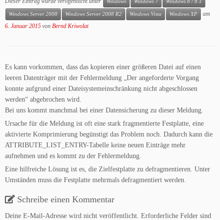
Dieser Eintrag wurde veröffentlicht unter
Windows
Windows 7
Windows 8 / 8.1
am
Windows Server 2008
Windows Server 2008 R2
Windows Vista
Windows XP
6. Januar 2015
von
Bernd Kriwolat
Es kann vorkommen, dass das kopieren einer größeren Datei auf einen
leeren Datenträger mit der Fehlermeldung „Der angeforderte Vorgang
konnte aufgrund einer Dateisystemeinschränkung nicht abgeschlossen
werden“ abgebrochen wird.
Bei uns kommt manchmal bei einer Datensicherung zu dieser Meldung.
Ursache für die Meldung ist oft eine stark fragmentierte Festplatte, eine
aktivierte Komprimierung begünstigt das Problem noch. Dadurch kann die
ATTRIBUTE_LIST_ENTRY-Tabelle keine neuen Einträge mehr
aufnehmen und es kommt zu der Fehlermeldung.
Eine hilfreiche Lösung ist es, die Zielfestplatte zu defragmentieren. Unter
Umständen muss die Festplatte mehrmals defragmentiert werden.
Schreibe einen Kommentar
Deine E-Mail-Adresse wird nicht veröffentlicht.
Erforderliche Felder sind