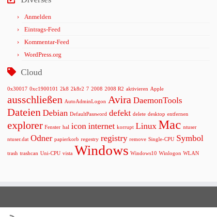
Anmelden
Eintrags-Feed
Kommentar-Feed
WordPress.org
Cloud
0x30017
0xc1900101
2k8
2k8r2
7
2008
2008 R2
aktivieren
Apple
ausschließen
Avira
DaemonTools
AutoAdminLogon
Dateien
Debian
defekt
DefaultPassword
delete
desktop
entfernen
Mac
explorer
icon
internet
Linux
Fenster
hal
korrupt
ntuser
Odner
registry
Symbol
ntuser.dat
papierkorb
regestry
remove
Single-CPU
Windows
trash
trashcan
Uni-CPU
vista
Windows10
Winlogon
WLAN